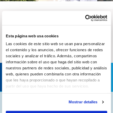
Nos marques
Découvrez nos marques les plus emblématiques
Esta página web usa cookies
Las cookies de este sitio web se usan para personalizar
el contenido y los anuncios, ofrecer funciones de redes
sociales y analizar el tráfico. Además, compartimos
información sobre el uso que haga del sitio web con
nuestros partners de redes sociales, publicidad y análisis
Contactez-nous en cas de doute ou de question
web, quienes pueden combinarla con otra información
que les haya proporcionado o que hayan recopilado a
Contact
partir del uso que haya hecho de sus servicios.
Mostrar detalles
AC Marca