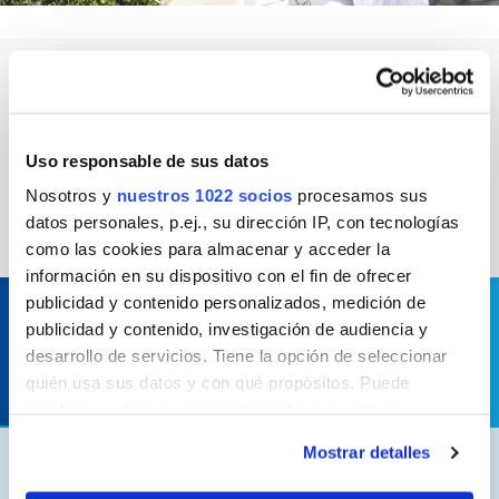
Nuestras marcas
Descubre nuestras marcas más representativas
Uso responsable de sus datos
Nosotros y
nuestros 1022 socios
procesamos sus
datos personales, p.ej., su dirección IP, con tecnologías
como las cookies para almacenar y acceder la
información en su dispositivo con el fin de ofrecer
Contacta con nosotros para solucionar cualquier
publicidad y contenido personalizados, medición de
duda o consulta
publicidad y contenido, investigación de audiencia y
desarrollo de servicios. Tiene la opción de seleccionar
Contactar
quién usa sus datos y con qué propósitos. Puede
cambiar o retirar su consentimiento en cualquier
momento desde la Declaración de cookies o clicando en
Mostrar detalles
el Menú de consentimiento.
AC Marca