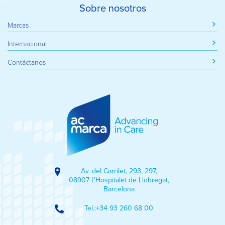
web, quienes pueden combinarla con otra información
Sobre nosotros
que les haya proporcionado o que hayan recopilado a
Marcas
partir del uso que haya hecho de sus servicios.
Internacional
Contáctanos
Av. del Carrilet, 293, 297,
08907 L’Hospitalet de Llobregat,
Barcelona
Tel.:
+34 93 260 68 00