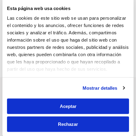
Esta página web usa cookies
Las cookies de este sitio web se usan para personalizar
Réduction de la consommation d’eau, osmose
el contenido y los anuncios, ofrecer funciones de redes
inverse
sociales y analizar el tráfico. Además, compartimos
Réduction de 25% de la consommation d'eau par Tn
fabriquéee sur nos sites de production....
información sobre el uso que haga del sitio web con
nuestros partners de redes sociales, publicidad y análisis
web, quienes pueden combinarla con otra información
que les haya proporcionado o que hayan recopilado a
partir del uso que haya hecho de sus servicios.
Nos marques
Mostrar detalles
Découvrez nos marques les plus emblématiques
Aceptar
Rechazar