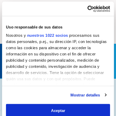
Descubre nuestras marcas más representativas
Uso responsable de sus datos
Nosotros y
nuestros 1022 socios
procesamos sus
datos personales, p.ej., su dirección IP, con tecnologías
como las cookies para almacenar y acceder la
Contacta con nosotros para solucionar cualquier
información en su dispositivo con el fin de ofrecer
duda o consulta
publicidad y contenido personalizados, medición de
publicidad y contenido, investigación de audiencia y
Contactar
desarrollo de servicios. Tiene la opción de seleccionar
quién usa sus datos y con qué propósitos. Puede
cambiar o retirar su consentimiento en cualquier
AC Marca
momento desde la Declaración de cookies o clicando en
Mostrar detalles
el Menú de consentimiento.
Quiénes somos
Si lo permite, también quisiéramos:
Nuestro Propósito
Aceptar