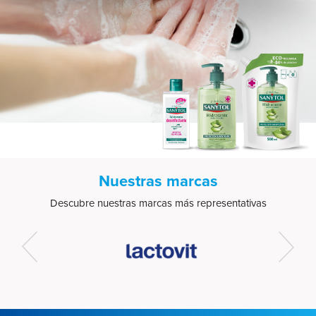
para buscar características específicas (huellas
digitales)
Obtenga más información sobre cómo se procesan sus
datos personales y establezca sus preferencias en la
sección de datos
. Puede cambiar o retirar su
consentimiento en cualquier momento en la Declaración
de cookies.
Las cookies de este sitio web se usan para personalizar
el contenido y los anuncios, ofrecer funciones de redes
Nuestras marcas
sociales y analizar el tráfico. Además, compartimos
información sobre el uso que haga del sitio web con
Descubre nuestras marcas más representativas
nuestros partners de redes sociales, publicidad y análisis
web, quienes pueden combinarla con otra información
que les haya proporcionado o que hayan recopilado a
partir del uso que haya hecho de sus servicios.