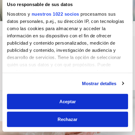
Uso responsable de sus datos
Nosotros y
nuestros 1022 socios
procesamos sus
datos personales, p.ej., su dirección IP, con tecnologías
como las cookies para almacenar y acceder la
información en su dispositivo con el fin de ofrecer
publicidad y contenido personalizados, medición de
Manos
publicidad y contenido, investigación de audiencia y
desarrollo de servicios. Tiene la opción de seleccionar
Protección garantizada
quién usa sus datos y con qué propósitos. Puede
SANYTOL®, el experto en higiene, te ofrece una protección
cambiar o retirar su consentimiento en cualquier
garantizada para unas manos limpias y suaves. El gesto sano
momento desde la Declaración de cookies o clicando en
para toda la familia.
Mostrar detalles
el Menú de consentimiento.
Si lo permite, también quisiéramos:
Aceptar
Recopilar información sobre su ubicación
geográfica que puede tener una precisión de varios
Rechazar
metros
Identificar su dispositivo analizándolo activamente