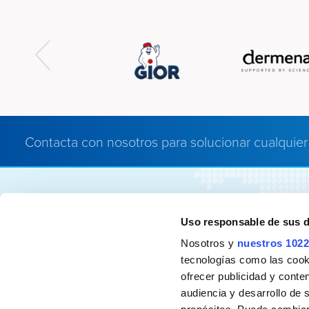
Contacta con nosotros para solucionar cualquier
AC Marca
Áreas de
Uso responsable de sus 
Quiénes somos
Home Care
Nosotros y
nuestros 1022
Nuestro Propósito
Personal Care
tecnologías como las cooki
Principios y políticas
Adhesives
ofrecer publicidad y conte
audiencia y desarrollo de 
Nuestra historia
Dermocosmet