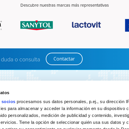
Descubre nuestras marcas más representativas
 duda o consulta
Contactar
 negocio
Sobre nosotros
datos
Marcas
 socios
procesamos sus datos personales, p.ej., su dirección I
Internacional
es para almacenar y acceder la información en su dispositivo co
Contáctanos
nido personalizados, medición de publicidad y contenido, investi
servicios. Tiene la opción de seleccionar quién usa sus datos y 
ics