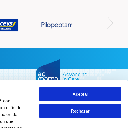
Aceptar
P, con
Av. del Carrilet, 293, 297,
08907 L’Hospitalet de Llobregat,
n el fin de
Rechazar
Barcelona
gación de
con qué
Tel.:
+34 93 260 68 00