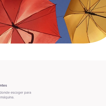
antes
 donde escoger para
a máquina.