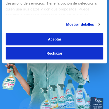
desarrollo de servicios. Tiene la opción de seleccionar
quién usa sus datos y con qué propósitos. Puede
cambiar o retirar su consentimiento en cualquier
momento desde la Declaración de cookies o clicando en
Mostrar detalles
el Menú de consentimiento.
Si lo permite, también quisiéramos:
Aceptar
Recopilar información sobre su ubicación
geográfica que puede tener una precisión de varios
Rechazar
metros
Identificar su dispositivo analizándolo activamente
para buscar características específicas (huellas
digitales)
Obtenga más información sobre cómo se procesan sus
datos personales y establezca sus preferencias en la
sección de datos
. Puede cambiar o retirar su
consentimiento en cualquier momento en la Declaración
de cookies.