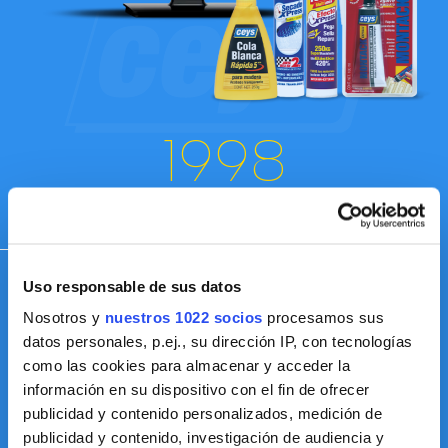
1998
Entramos en la categoría de adhesivos con
CEYS®
Abrimos una nueva área de negocio con la adquisición de la
Uso responsable de sus datos
marca CEYS®, marca líder y especialista en el mercado de
adhesivos que ofrece soluciones eficaces e innovadoras tanto
Nosotros y
nuestros 1022 socios
procesamos sus
en el ámbito doméstico como profesional.
datos personales, p.ej., su dirección IP, con tecnologías
como las cookies para almacenar y acceder la
información en su dispositivo con el fin de ofrecer
publicidad y contenido personalizados, medición de
publicidad y contenido, investigación de audiencia y