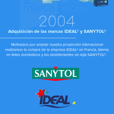
Las cookies de este sitio web se usan para personalizar
el contenido y los anuncios, ofrecer funciones de redes
2004
sociales y analizar el tráfico. Además, compartimos
información sobre el uso que haga del sitio web con
Adquisición de las marcas IDEAL® y SANYTOL®
nuestros partners de redes sociales, publicidad y análisis
web, quienes pueden combinarla con otra información
que les haya proporcionado o que hayan recopilado a
Motivados por ampliar nuestra proyección internacional
realizamos la compra de la empresa IDEAL® en Francia, lideres
partir del uso que haya hecho de sus servicios.
en tintes domésticos y los desinfectantes sin lejía SANYTOL®.